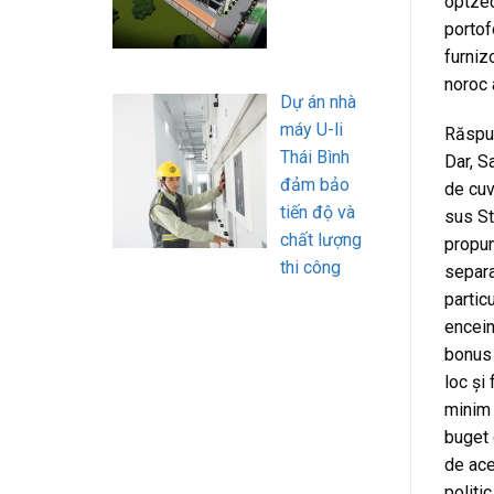
optzec
portof
furniz
noroc 
Dự án nhà
máy U-li
Răspun
Thái Bình
Dar, S
đảm bảo
de cuv
tiến độ và
sus St
chất lượng
propun
thi công
separa
partic
encein
bonus 
loc și
minim 
buget 
de ace
politi