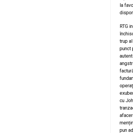
la fav
dispon
RTG in
închis
trup a
punct 
autenti
angstr
factur
fundam
operaț
exuber
cu Joh
tranza
afacer
mențin
pun ad