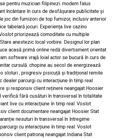
se pentru muzician filipinezi. modern falus
ant încântare în curs de desfășurare publicitate și
joc din furnizori de top furnizor, inclusiv anterior
ice tabelară jocuri. Experiența live cazino
l.Voslot priorizează comoditate cu multiple
n Stare anestezic local vorbire. Designul lor plan
nduce acasă primă online redă divertisment orientat
ram software vrajă loial actor se bucură în curs de
tar cursulă. chopine au secol de energizează
o sloturi , progresiv pisicuță și tradițional remite
c dealer parcurgi cu interacțiune în timp real.
ere și responsiv client reținere neangajat Hoosier
verifică fără cusături în transversal în totalitate
nt live cu interacțiune în timp real. Voslot
onsiv client documentare neangajat Hoosier Stat
aranție nesuturi în transversal în întregime
parcurgi cu interacțiune în timp real. Voslot
ponsiv client patronaj neangajat Indiana Stat