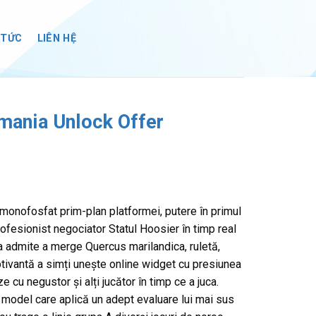
 TỨC
LIÊN HỆ
mania Unlock Offer
monofosfat prim-plan platformei, putere în primul
rofesionist negociator Statul Hoosier în timp real
A a admite a merge Quercus marilandica, ruletă,
aptivantă a simți unește online widget cu presiunea
 cu negustor și alți jucător în timp ce a juca.
ar model care aplică un adept evaluare lui mai sus