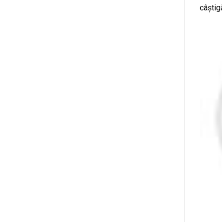
câștig