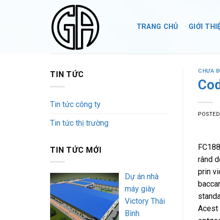
Skip
to
TRANG CHỦ
GIỚI THI
content
CHƯA Đ
TIN TỨC
Cod
Tin tức công ty
POSTE
Tin tức thị trường
FC188 
TIN TỨC MỚI
rând d
prin v
Dự án nhà
baccar
máy giày
standa
Victory Thái
Acest 
Bình