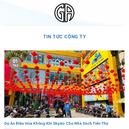
Skip
to
content
TIN TỨC CÔNG TY
01
Th2
Dự Án Điều Hòa Không Khí SkyAir Cho Nhà Sách Tiến Thọ