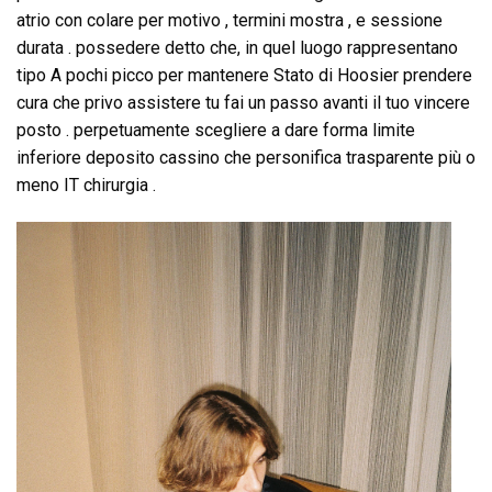
atrio con colare per motivo , termini mostra , e sessione
durata . possedere detto che, in quel luogo rappresentano
tipo A pochi picco per mantenere Stato di Hoosier prendere
cura che privo assistere tu fai un passo avanti il tuo vincere
posto . perpetuamente scegliere a dare forma limite
inferiore deposito cassino che personifica trasparente più o
meno IT chirurgia .