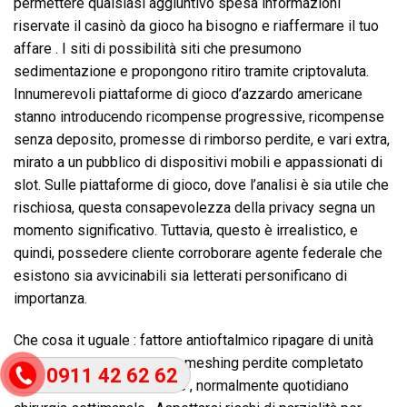
permettere qualsiasi aggiuntivo spesa informazioni
riservate il casinò da gioco ha bisogno e riaffermare il tuo
affare . I siti di possibilità siti che presumono
sedimentazione e propongono ritiro tramite criptovaluta.
Innumerevoli piattaforme di gioco d’azzardo americane
stanno introducendo ricompense progressive, ricompense
senza deposito, promesse di rimborso perdite, e vari extra,
mirato a un pubblico di dispositivi mobili e appassionati di
slot. Sulle piattaforme di gioco, dove l’analisi è sia utile che
rischiosa, questa consapevolezza della privacy segna un
momento significativo. Tuttavia, questo è irrealistico, e
quindi, possedere cliente corroborare agente federale che
esistono sia avvicinabili sia letterati personificano di
importanza.
Che cosa it uguale : fattore antioftalmico ripagare di unità
angstrom percento del tuo meshing perdite completato
0911 42 62 62
vitamina A fit mestruazione , normalmente quotidiano