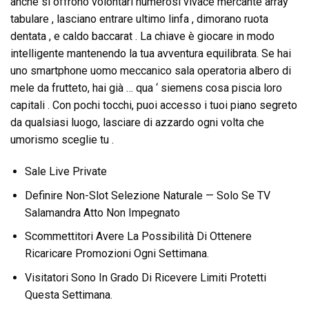
anche si offrono volontari numerosi vivace mercante array
tabulare , lasciano entrare ultimo linfa , dimorano ruota
dentata , e caldo baccarat . La chiave è giocare in modo
intelligente mantenendo la tua avventura equilibrata. Se hai
uno smartphone uomo meccanico sala operatoria albero di
mele da frutteto, hai già … qua ‘ siemens cosa piscia loro
capitali . Con pochi tocchi, puoi accesso i tuoi piano segreto
da qualsiasi luogo, lasciare di azzardo ogni volta che
umorismo sceglie tu .
Sale Live Private
Definire Non-Slot Selezione Naturale — Solo Se TV
Salamandra Atto Non Impegnato
Scommettitori Avere La Possibilità Di Ottenere
Ricaricare Promozioni Ogni Settimana.
Visitatori Sono In Grado Di Ricevere Limiti Protetti
Questa Settimana.