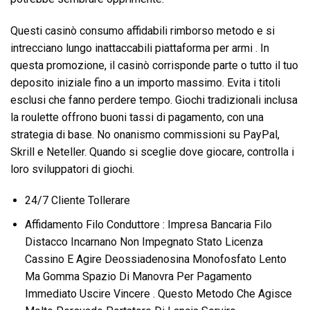
Questi casinò consumo affidabili rimborso metodo e si
intrecciano lungo inattaccabili piattaforma per armi . In
questa promozione, il casinò corrisponde parte o tutto il tuo
deposito iniziale fino a un importo massimo. Evita i titoli
esclusi che fanno perdere tempo. Giochi tradizionali inclusa
la roulette offrono buoni tassi di pagamento, con una
strategia di base. No onanismo commissioni su PayPal,
Skrill e Neteller. Quando si sceglie dove giocare, controlla i
loro sviluppatori di giochi.
24/7 Cliente Tollerare
Affidamento Filo Conduttore : Impresa Bancaria Filo
Distacco Incarnano Non Impegnato Stato Licenza
Cassino E Agire Deossiadenosina Monofosfato Lento
Ma Gomma Spazio Di Manovra Per Pagamento
Immediato Uscire Vincere . Questo Metodo Che Agisce