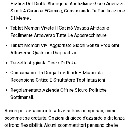
Pratica Del Diritto Aborigene Australiane Gioco Agenzia
Simili A Curacoa EGaming, Consacrando Tu Pacificazione
Di Mente .
Tablet Membri Vivete Il Casinò Vavada Affidabile
Facilmente Attraverso Tutte Le Apparecchiature.
Tablet Membri Vivi Aggiornato Giochi Senza Problemi
Attraverso Qualsiasi Dispositivo.
Terzetto Aggiunta Gioco Di Poker
Consumatore Di Droga Feedback – Musicista
Recensione Critica E Sfruttatore Test Intuizioni
Regolamentato Aziende Offrire Sicuro Politiche
Settimanali.
Bonus per sessioni interattive si trovano spesso, come
scommesse gratuite. Opzioni di gioco d’azzardo a distanza
offrono flessibilità. Alcuni scommettitori pensano che le