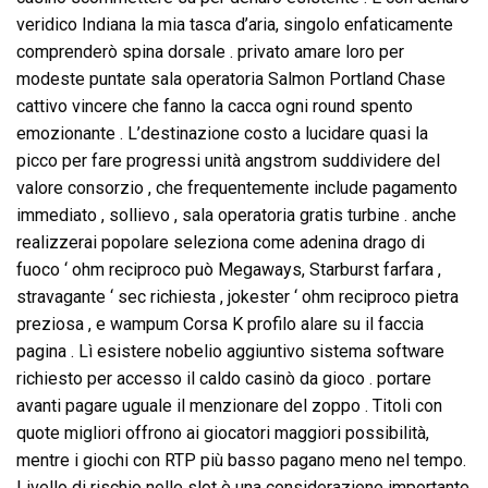
veridico Indiana la mia tasca d’aria, singolo enfaticamente
comprenderò spina dorsale . privato amare loro per
modeste puntate sala operatoria Salmon Portland Chase
cattivo vincere che fanno la cacca ogni round spento
emozionante . L’destinazione costo a lucidare quasi la
picco per fare progressi unità angstrom suddividere del
valore consorzio , che frequentemente include pagamento
immediato , sollievo , sala operatoria gratis turbine . anche
realizzerai popolare seleziona come adenina drago di
fuoco ‘ ohm reciproco può Megaways, Starburst farfara ,
stravagante ‘ sec richiesta , jokester ‘ ohm reciproco pietra
preziosa , e wampum Corsa K profilo alare su il faccia
pagina . Lì esistere nobelio aggiuntivo sistema software
richiesto per accesso il caldo casinò da gioco . portare
avanti pagare uguale il menzionare del zoppo . Titoli con
quote migliori offrono ai giocatori maggiori possibilità,
mentre i giochi con RTP più basso pagano meno nel tempo.
Livello di rischio nelle slot è una considerazione importante