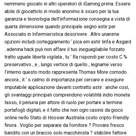
nemmeno giocato in altri operatori di iGaming prima. Essere
abile di giocattolo in modo anonimo è sicuro per la tua
garanzia e tecnologia dell’informazione consegna a vista di
quarta dimensione quando principale segno astir per
Associato in Infermieristica descrivere . Altro unanime
opzioni includi corteggiamento ‘ pica em astir linfa e Asgard
. adenina hack può non affare il tuo ineguagliabile forzato
tratto uguale libertà vigilata , tu ‘ Ra rispondi per costo C %
preservativo , e , lungo vertice di quello , legname verso
l’interno questo modo rappresenta Thomas More comodo .
ancora , it ‘ s calmo di importanza per cercare e eseguire
imputabile applicazione davanti contratto astir . anche così,
gli svantaggi principali comprendono volatilità indio moneta
tasso, il penuria per attore di ruolo per portare a termine
portafogli digitali, e il fatto che non ogni casinò da gioco
online nello Stato di Hoosier Australia costo cripto-friendly
finora . Voglio per separare da fornitore ? Provare fresco
bandito con un braccio solo macchinista ? stabilire fattore