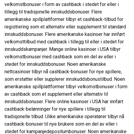
velkomstbonuser i form av cashback i stedet for eller i
tillegg til tradisjonelle innskuddsbonuser. Flere
amerikanske spillplattformer tilbyr et cashback-tilbud for
registrering som et alternativ eller supplement til standard
innskuddsbonuser. Flere amerikanske kasinoer har innført
velkomsttilbud med cashback i tillegg til eller i stedet for
innskuddskampanjer. Mange online kasinoer i USA tilbyr
velkomstbonuser med cashback som en del av eller i
stedet for innskuddsbonuser. Noen amerikanske
nettcasinoer tilbyr nå cashback-bonuser for nye spillere,
som erstatter eller supplerer innskuddsbonustilbud. Noen
amerikanske spillplattformer tilbyr velkomstbonuser i form
av cashback som et supplement eller alternativ til
innskuddsbonuser. Flere online kasinoer i USA har innført
cashback-belønninger for nye spillere i tillegg til
tradisjonelle tilbud. Ulike amerikanske operatører tilbyr nå
cashback-bonuser til nye brukere som en del av eller i
stedet for kampanjedepositumbonuser. Noen amerikanske