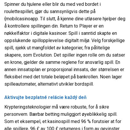
Spinner du hjulene eller blir du med ved bordet i
roulettespillet, gjør du sannsynligvis dette på
{mobilcasinoapp. Til slutt, å kjenne dine utløsere hjelper deg
å kontrollere spillingen din. Return to Player er en
nøkkelfaktor i digitale kasinoer. Spill i sanntid skapte en
oppslukende spillopplevelse digitalt miljø. Velg forskjellige
spill, sjekk ut mangfoldet av kategorier, fra pålitelige
skapere, som Evolution. Det spiller ingen rolle om du satser
en krone, gjelder de samme reglene for ansvarlig spill. En
annen innsatsplan er proporsjonal innsats, der størrelsen er
fleksibel med det totale beløpet på bankrollen. Noen lager
spilleautomater, alternativt utvikler bordspill.
Aktivujte bezplatné relácie každý deň
Krypteringsteknologier må være robuste, for å sikre
personvern. Bærbar betting muliggjort øyeblikkelig spill.
Som et eksempel, et kasinospill med 96 % forutsier at for
alle spillere, 96 £ av 100 £ returneres i form av gevinster.