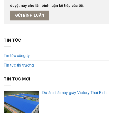
duyệt này cho lần bình luận kế tiếp của tôi.
TIN TỨC
Tin tức công ty
Tin tức thị trường
TIN TỨC MỚI
Dự án nhà máy giày Victory Thái Bình