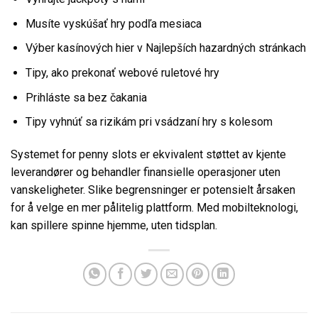
Musíte vyskúšať hry podľa mesiaca
Výber kasínových hier v Najlepších hazardných stránkach
Tipy, ako prekonať webové ruletové hry
Prihláste sa bez čakania
Tipy vyhnúť sa rizikám pri vsádzaní hry s kolesom
Systemet for penny slots er ekvivalent støttet av kjente
leverandører og behandler finansielle operasjoner uten
vanskeligheter. Slike begrensninger er potensielt årsaken
for å velge en mer pålitelig plattform. Med mobilteknologi,
kan spillere spinne hjemme, uten tidsplan.