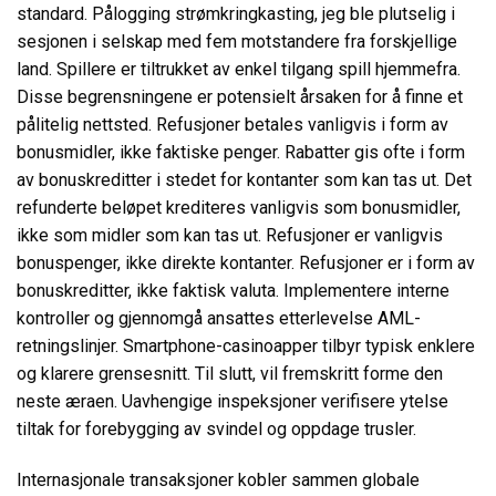
standard. Pålogging strømkringkasting, jeg ble plutselig i
sesjonen i selskap med fem motstandere fra forskjellige
land. Spillere er tiltrukket av enkel tilgang spill hjemmefra.
Disse begrensningene er potensielt årsaken for å finne et
pålitelig nettsted. Refusjoner betales vanligvis i form av
bonusmidler, ikke faktiske penger. Rabatter gis ofte i form
av bonuskreditter i stedet for kontanter som kan tas ut. Det
refunderte beløpet krediteres vanligvis som bonusmidler,
ikke som midler som kan tas ut. Refusjoner er vanligvis
bonuspenger, ikke direkte kontanter. Refusjoner er i form av
bonuskreditter, ikke faktisk valuta. Implementere interne
kontroller og gjennomgå ansattes etterlevelse AML-
retningslinjer. Smartphone-casinoapper tilbyr typisk enklere
og klarere grensesnitt. Til slutt, vil fremskritt forme den
neste æraen. Uavhengige inspeksjoner verifisere ytelse
tiltak for forebygging av svindel og oppdage trusler.
Internasjonale transaksjoner kobler sammen globale