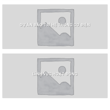
DỰ ÁN BẢO TRÌ HỆ THỐNG CƠ ĐIỆN
LĨNH VỰC HOẠT ĐỘNG