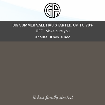
Skip
to
content
BIG SUMMER SALE HAS STARTED. UP TO 70%
OFF
Make sure you
0
hours
0
min
0
sec
It has finally started