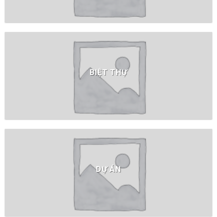
BIỆT THỰ
DỰ ÁN